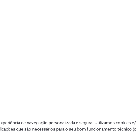
one 14 Plus 
Apple EarPods ligação 
 Magsafe
Lightning
€13,99
periência de navegação personalizada e segura. Utilizamos cookies e
licações que são necessários para o seu bom funcionamento técnico (