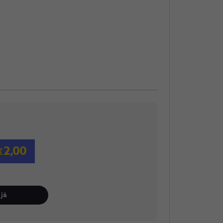
2,00
já