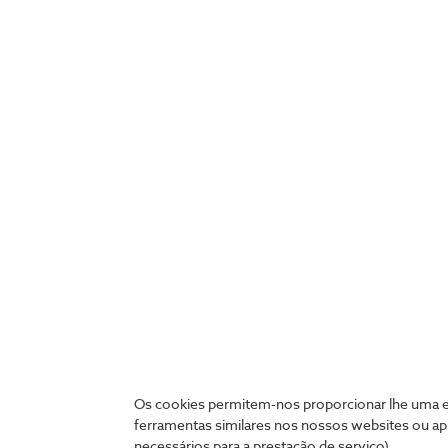
Capa Reciclada iPhone 
Capa iPh
13
Silicone
€9,99
€10,79
Os cookies permitem-nos proporcionar lhe uma ex
ferramentas similares nos nossos websites ou ap
necessários para a prestação de serviço).