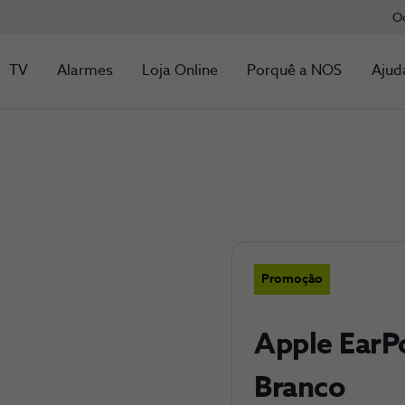
O
TV
Alarmes
Loja Online
Porquê a NOS
Ajud
Promoção
Apple EarP
Branco