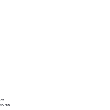
Apple Transformador 
20W USB-C
€15,99
/ou
cookies