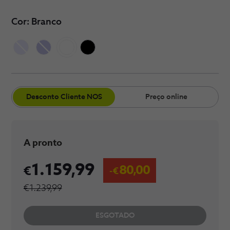
Cor: Branco
​Desconto Cliente​​ NOS
Preço online
A pronto
1.159,99
80,00
€1.239,99
ESGOTADO