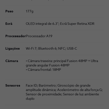
Peso
177g
Ecrã
OLED integral de 6.3"; Ecrã Super Retina XDR
Processador
Proces­sador A19
Ligações
Wi-Fi 7; Bluetooth 6; NFC; USB-C
Câmara
• Câmara traseira: principal Fusion 48MP + Ultra
grande angular Fusion 48MP
• Câmara frontal: 18MP
Sensores
Face ID; Barómetro; Giroscópio de grande
amplitude dinâmica; Acelerómetro de alta força G;
Sensor de proximidade; Sensor de luz ambiente
duplo