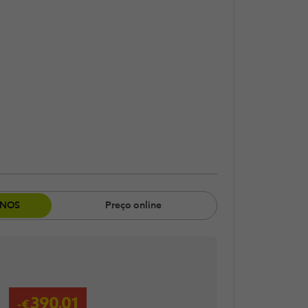
​ NOS
Preço online
390,01