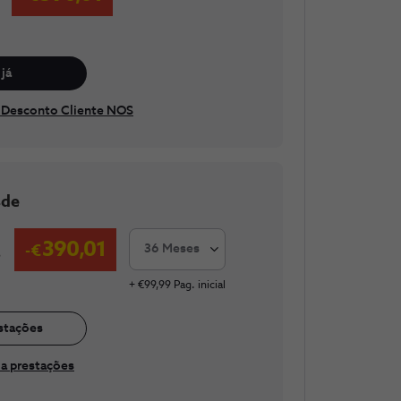
já
 Desconto Cliente NOS
sde
390,01
36 Meses
s
+ €99,99 Pag. inicial
stações
a prestações