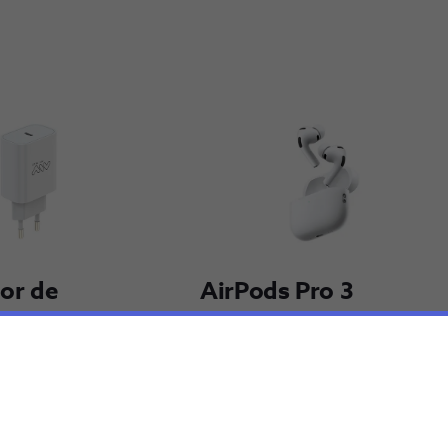
r de 
AirPods Pro 3
 Type C 
€249,99
Adi​cionar
Adi​cionar