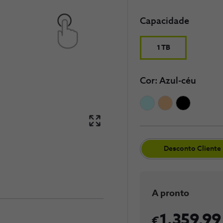
Capacidade
1 TB
Cor: Azul-céu
​Desconto Cliente​
A pronto
1.359,99