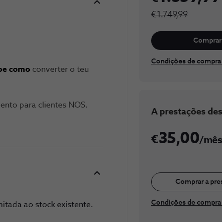
€1.749,99
Comprar 
Condições de compra
be como
converter o teu
nto para clientes NOS.
​A prestaç​​​ões de
35,00
/mê
Comprar a pre
Condições de compra 
itada ao stock existente.