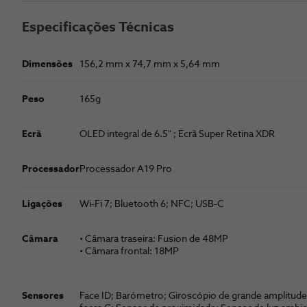
Especificações Técnicas
Dimensões
156,2 mm x 74,7 mm x 5,64 mm
Peso
165g
Ecrã
OLED integral de 6.5" ; Ecrã Super Retina XDR
Processador
Proces­sador A19 Pro
Ligações
Wi-Fi 7; Bluetooth 6; NFC; USB-C
Câmara
• Câmara traseira: Fusion de 48MP
• Câmara frontal: 18MP
Sensores
Face ID; Barómetro; Giroscópio de grande amplitude