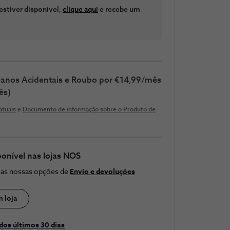
estiver disponível,
clique aqui
e recebe um
 Danos Acidentais e Roubo por €14,99/mês
ês)
atuais
e
Documento de informação sobre o Produto de
ponível nas lojas NOS
e as nossas opções de
Envio e devoluções
m loja
dos últimos 30 ​dias