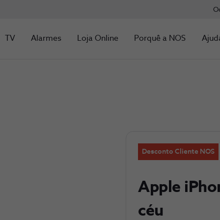
O
TV
Alarmes
Loja Online
Porquê a NOS
Ajud
Desconto Cliente NOS
Apple iPho
céu