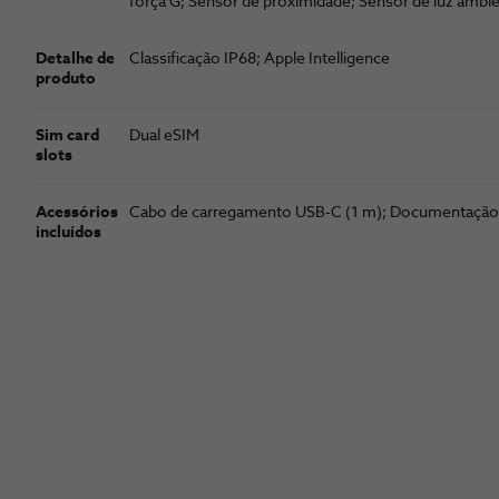
força G; Sensor de proximidade; Sensor de luz ambi
Detalhe de
Classificação IP68; Apple Intelligence
produto
Sim card
Dual eSIM
slots
Acessórios
Cabo de carrega­mento USB-C (1 m); Documentação
incluídos