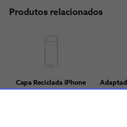
Produtos relacionados
Capa Reciclada iPhone 
Adaptado
17 Air
corrente
MyWay
€12,99
€14,98
Adi​cionar