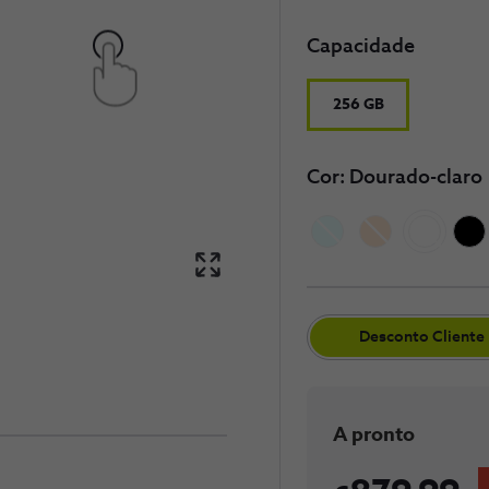
Capacidade
256 GB
Cor: Dourado-claro
​Desconto Cliente​
A pronto