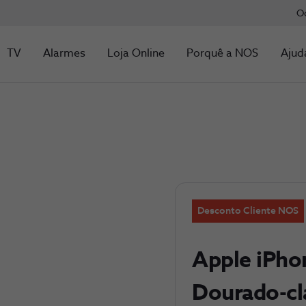
O
TV
Alarmes
Loja Online
Porquê a NOS
Ajud
Desconto Cliente NOS
Apple iPho
Dourado-cl