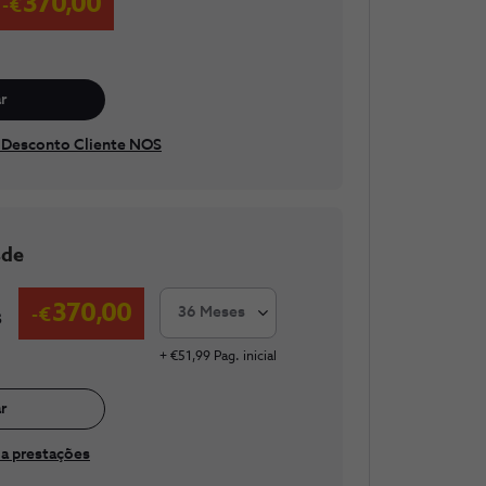
370,00
r
 Desconto Cliente NOS
sde
370,00
36 Meses
s
+ €51,99 Pag. inicial
r
a prestações