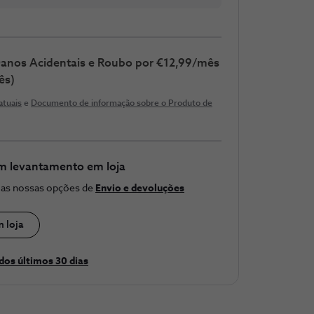
 Danos Acidentais e Roubo por €12,99/mês
ês)
atuais
e
Documento de informação sobre o Produto de
m levantamento em loja
e as nossas opções de
Envio e devoluções
m loja
dos últimos 30 ​dias