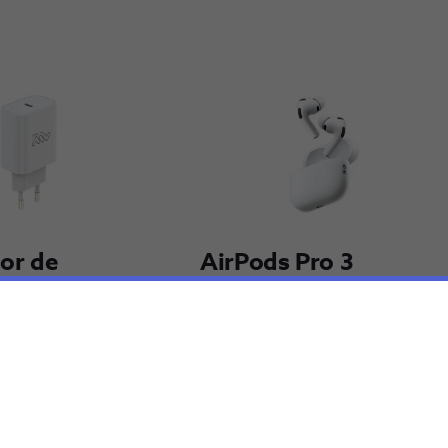
r de 
AirPods Pro 3
 Type C 
€249,99
Adi​cionar
Adi​cionar