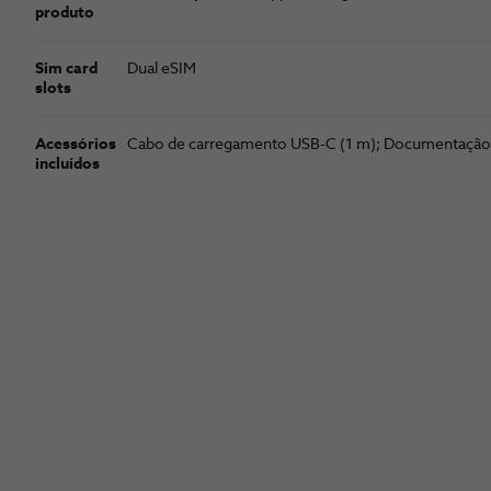
produto
Sim card
Dual eSIM
slots
Acessórios
Cabo de carrega­mento USB-C (1 m); Documentação
incluídos