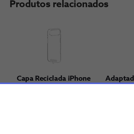
Produtos relacionados
Capa Reciclada iPhone 
Adaptado
17 Air
corrente
MyWay
€12,99
€14,98
Adi​cionar