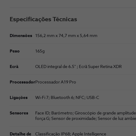
Especificações Técnicas
Dimensões
156,2 mm x 74,7 mm x 5,64 mm
Peso
165g
Ecrã
OLED integral de 6.5" ; Ecrã Super Retina XDR
Processador
Proces­sador A19 Pro
Ligações
Wi-Fi 7; Bluetooth 6; NFC; USB-C
Sensores
Face ID; Barómetro; Giroscópio de grande amplitude
força G; Sensor de proximidade; Sensor de luz ambi
Detalhe de
Classificação IP68; Apple Intelligence