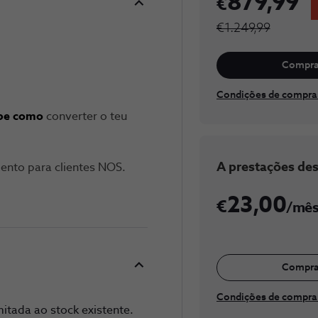
879,99
€1.249,99
Compra
Condições de compra
be como
converter o teu
​A prestaç​​​ões de
nto para clientes NOS.
23,00
/mê
Compra
Condições de compra 
itada ao stock existente.