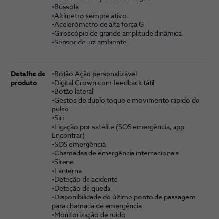
•Bússola
•Altímetro sempre ativo
•Acelerómetro de alta força G
•Giroscópio de grande amplitude dinâmica
•Sensor de luz ambiente
Detalhe de
•Botão Ação personalizável
produto
•Digital Crown com feedback tátil
•Botão lateral
•Gestos de duplo toque e movimento rápido do
pulso
•Siri
•Ligação por satélite (SOS emergência, app
Encontrar)
•SOS emergência
•Chamadas de emergência internacionais
•Sirene
•Lanterna
•Deteção de acidente
•Deteção de queda
•Disponi­bilidade do último ponto de passagem
para chamada de emergência
•Monitorização de ruído