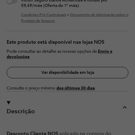
Incluir Seguro Danos Acidentais e Roubo por
€9,49/mês (Oferta do 1º mês)
Condições Pré-Contratuais
e
Documento de informação sobre o
Produto de Seguros
Este produto está disponível nas lojas NOS
Pode consultar ao detalhe as nossas opções de
Envio e
devoluções
Ver disponibilidade em loja
Consulte o preço ​mínimo
dos últimos 30 ​dias
Descrição
Desconto Cliente NOS
aplicado na compra do