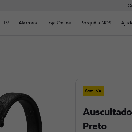
O
TV
Alarmes
Loja Online
Porquê a NOS
Ajud
Sem IVA
Auscultado
Preto