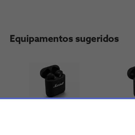
Equipamentos sugeridos
Marshall Minor III
Marshall
€84,99
€129,99