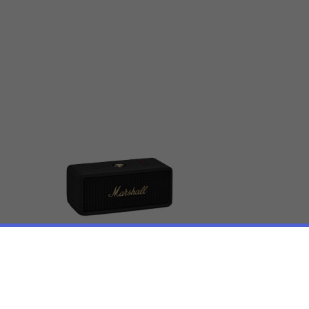
Marshall Emberton III
€159,99