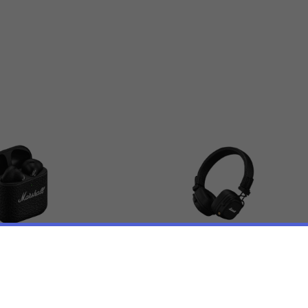
 Minor IV
Marshall Major V
€149,99