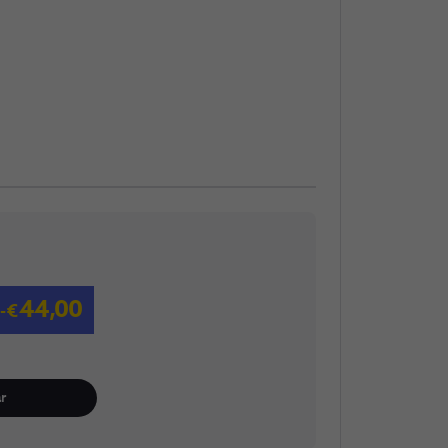
44,00
r