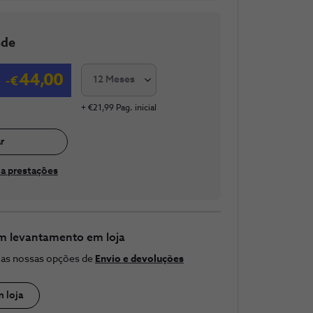
sde
44,00
12 Meses
+ €21,99 Pag. inicial
r
a prestações
m levantamento em loja
e as nossas opções de
Envio e devoluções
m loja