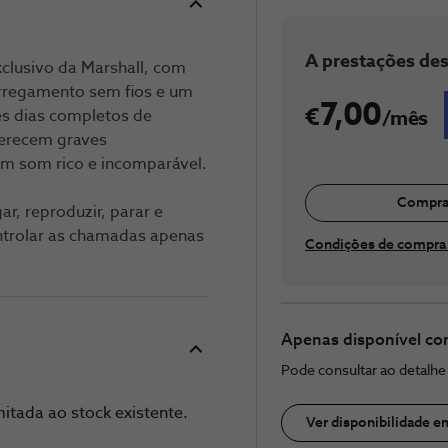
​A prestaç​​​ões de
clusivo da Marshall, com
arregamento sem fios e um
7,00
s dias completos de
/mês
ferecem graves
um som rico e incomparável.
Compra
r, reproduzir, parar e
ntrolar as chamadas apenas
Condições de compra 
Apenas disponível co
Pode consultar ao detalh
itada ao stock existente.
Ver disponibilidade e