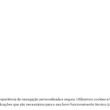
Magnético 
Cartão de Memória 
16GB
€8,99
periência de navegação personalizada e segura. Utilizamos cookies e
licações que são necessários para o seu bom funcionamento técnico (