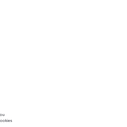
Capa Reciclada 
Xiaomi Redmi 13C 4G 
e 5G
€8,99
/ou
cookies