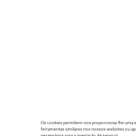
Aro de luz led para 
Suporte 
selfies
Rotativo
€5,99
€7,98
Os cookies permitem-nos proporcionar lhe uma ex
ferramentas similares nos nossos websites ou ap
necessários para a prestação de serviço).