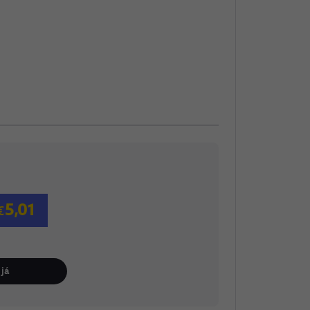
5,01
já