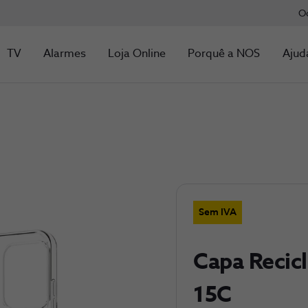
O
TV
Alarmes
Loja Online
Porquê a NOS
Ajud
Sem IVA
Capa Recic
15C