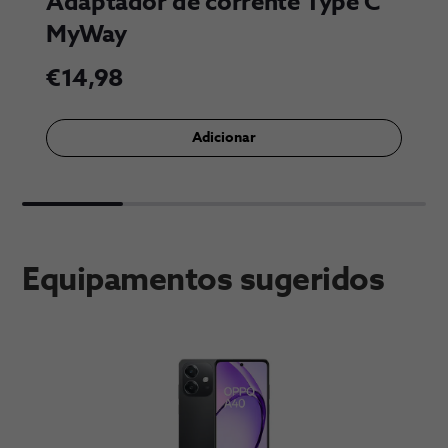
Adaptador de corrente Type C 
MyWay
€14,98
Adi​cionar
Equipamentos sugeridos