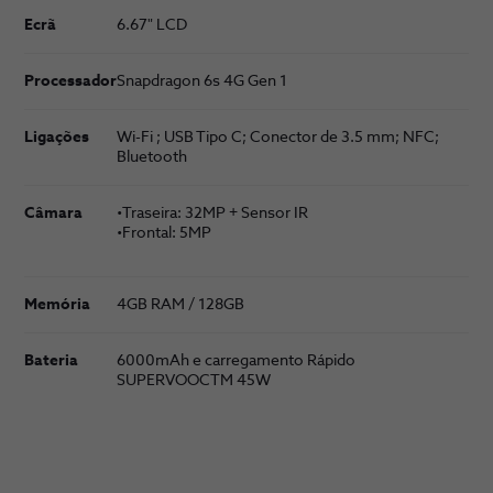
Ecrã
6.67" LCD
Processador
Snapdragon 6s 4G Gen 1
Ligações
Wi-Fi ; USB Tipo C; Conector de 3.5 mm; NFC;
Bluetooth
Câmara
•Traseira: 32MP + Sensor IR
•Frontal: 5MP
Memória
4GB RAM / 128GB
Bateria
6000mAh e carregamento Rápido
SUPERVOOCTM 45W