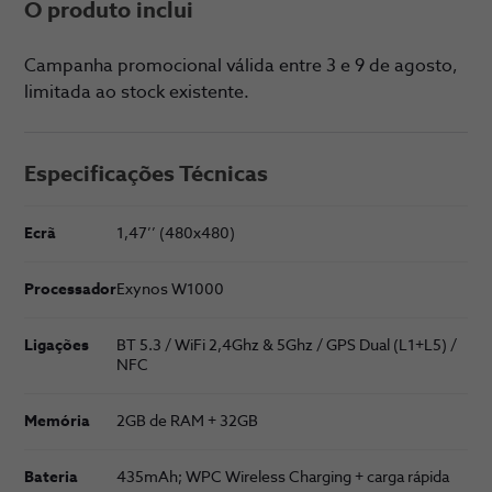
O produto inclui
Campanha promocional válida entre 3 e 9 de agosto,
limitada ao stock existente.
Especificações Técnicas
Ecrã
1,47’’ (480x480)
Processador
Exynos W1000
Ligações
BT 5.3 / WiFi 2,4Ghz & 5Ghz / GPS Dual (L1+L5) /
NFC
Memória
2GB de RAM + 32GB
Bateria
435mAh; WPC Wireless Charging + carga rápida