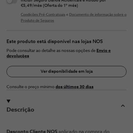
Incluir Seguro Danos Acidentais e Roubo por
€5,49/mês (Oferta do 1º mês)
Condições Pré-Contratuais
e
Documento de informação sobre o
Produto de Seguros
Este produto está disponível nas lojas NOS
Pode consultar ao detalhe as nossas opções de
Envio e
devoluções
Ver disponibilidade em loja
Consulte o preço ​mínimo
dos últimos 30 ​dias
Descrição
Desconto Cliente NOS
aplicado na compra do