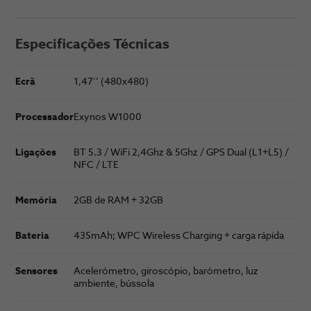
Especificações Técnicas
Ecrã
1,47’’ (480x480)
Processador
Exynos W1000
Ligações
BT 5.3 / WiFi 2,4Ghz & 5Ghz / GPS Dual (L1+L5) /
NFC / LTE
Memória
2GB de RAM + 32GB
Bateria
435mAh; WPC Wireless Charging + carga rápida
Sensores
Acelerómetro, giroscópio, barómetro, luz
ambiente, bússola