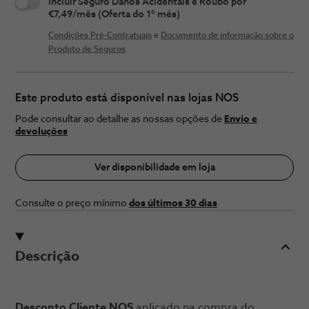
Incluir Seguro Danos Acidentais e Roubo por
€7,49/mês (Oferta do 1º mês)
Condições Pré-Contratuais
e
Documento de informação sobre o
Produto de Seguros
Este produto está disponível nas lojas NOS
Pode consultar ao detalhe as nossas opções de
Envio e
devoluções
Ver disponibilidade em loja
Consulte o preço ​mínimo
dos últimos 30 ​dias
Descrição
Desconto Cliente NOS
aplicado na compra do