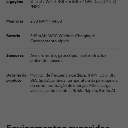
Ligações
BT 5.3 / WiFi 2,4Ghz & 5Ghz / GPS Dual (L1+L5)
/NFC
Memória
2GB RAM + 64GB
Bateria
545mAh; WPC Wireless Charging +
Carregamento rápido
Sensores
Acelerómetro, giroscópio, barómetro, luz
ambiente, bússola
Detalhe de
Monitor de frequência cardíaca, IHRN, ECG, BP,
produto
BIA, SpO2 contínua, temperatura da pele, apneia
do sono, pontuação de energia, AGEs, carga
vascular, antioxidantes. Botão Rápido, Botão AI