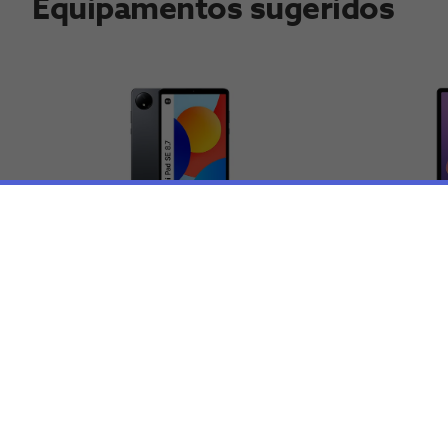
Equipamentos sugeridos
Xiaomi Redmi SE 8.7"
Xiaomi R
Wi-Fi 1
€129,99
€209,99