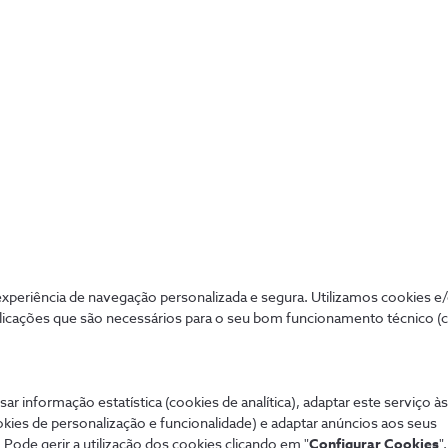
periência de navegação personalizada e segura. Utilizamos cookies e
licações que são necessários para o seu bom funcionamento técnico (
sar informação estatística (cookies de analítica), adaptar este serviço à
okies de personalização e funcionalidade) e adaptar anúncios aos seus
 Pode gerir a utilização dos cookies clicando em "
Configurar Cookies
".