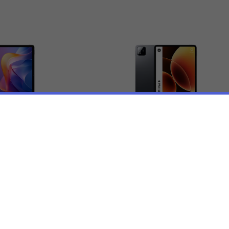
edmi Pad 2 
Xiaomi Pad 8 128GB
28GB
€450,00