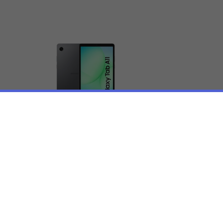
Samsung Galaxy Tab 
A11 Wi-Fi 64GB
€139,99