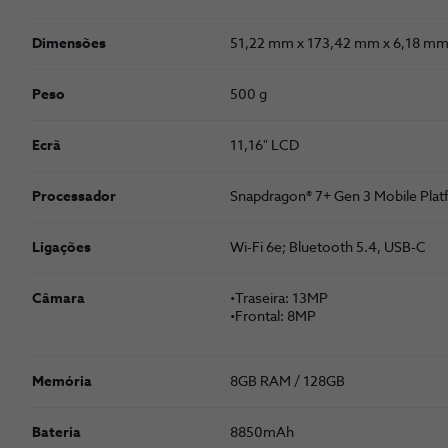
Dimensões
51,22 mm x 173,42 mm x 6,18 m
Peso
500 g
Ecrã
11,16" LCD
Processador
Snapdragon® 7+ Gen 3 Mobile Pla
Ligações
Wi-Fi 6e; Bluetooth 5.4, USB-C
Câmara
•Traseira: 13MP
•Frontal: 8MP
Memória
8GB RAM / 128GB
Bateria
8850mAh