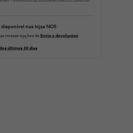
atuais
e
Documento de informação sobre o Produto de
 disponível nas lojas NOS
e as nossas opções de
Envio e devoluções
dos últimos 30 ​dias