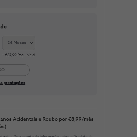
sde
24 Meses
+ €87,99 Pag. inicial
DO
a prestações
 Danos Acidentais e Roubo por €8,99/mês
ês)