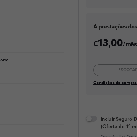
m
​A prestaç​​​ões de
13,00
/mês
tform
ESGOTA
Condições de compra 
Incluir Seguro
(Oferta do 1º m