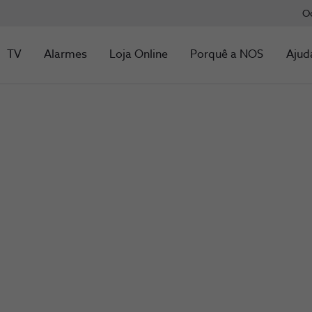
O
TV
Alarmes
Loja Online
Porquê a NOS
Ajud