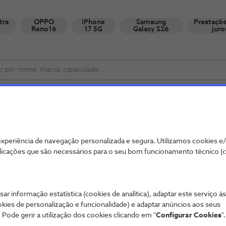
tra
OPPO
iPhone
Samsung
Prestaçõ
Reno16
17 5G
Galaxy S26
juro
ente NOS
Desconto
Novidade
periência de navegação personalizada e segura. Utilizamos cookies e
licações que são necessários para o seu bom funcionamento técnico (
sar informação estatística (cookies de analítica), adaptar este serviço à
okies de personalização e funcionalidade) e adaptar anúncios aos seus
 Pode gerir a utilização dos cookies clicando em "
Configurar Cookies
".
ng Galaxy Z Flip8 5G 
Sam