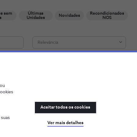
es sem
Últimas
Recondicionados
Novidades
s
Unidades
NOS
Relevância
 Cliente NOS
/ou
cookies
Aceitar todos os cookies
s suas
Ver mais detalhes
sung Galaxy Z Flip8 5G 