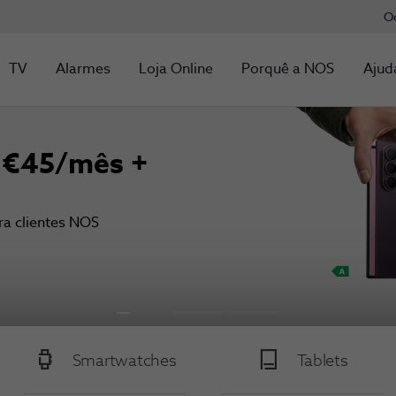
O
TV
Alarmes
Loja Online
Porquê a NOS
Ajud
 €45/mês +
a clientes NOS
Smartwatches
Tablets