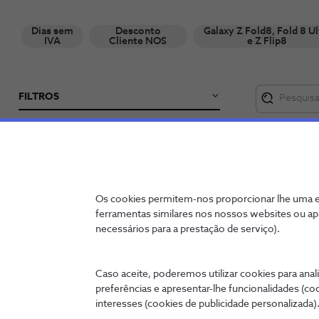
Dias sem
Desconto
Galaxy Z Fold8, Fold 8 Ul
IVA
Cliente NOS
e Z Flip8
FILTROS
Categorias
Desconto Cli
Smartphones
Novidade
Caracteristicas
Os cookies permitem-nos proporcionar lhe uma ex
ferramentas similares nos nossos websites ou ap
necessários para a prestação de serviço).
5G+
5G
Caso aceite, poderemos utilizar cookies para anali
4G
preferências e apresentar-lhe funcionalidades (co
Ecrã tátil
interesses (cookies de publicidade personalizada).
Samsu
Wi-Fi