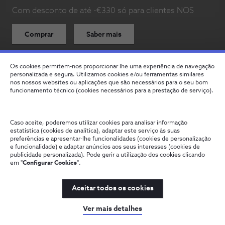
Com desconto de até -€330 só para clientes NOS
Comprar
Saber mais
Os cookies permitem-nos proporcionar lhe uma experiência de navegação
personalizada e segura. Utilizamos cookies e/ou ferramentas similares
nos nossos websites ou aplicações que são necessários para o seu bom
funcionamento técnico (cookies necessários para a prestação de serviço).
Smartphones
Acessórios
Dias sem IVA
Desconto Cliente NOS
Galaxy Z Fold8, Fold
Caso aceite, poderemos utilizar cookies para analisar informação
estatística (cookies de analítica), adaptar este serviço às suas
preferências e apresentar-lhe funcionalidades (cookies de personalização
e funcionalidade) e adaptar anúncios aos seus interesses (cookies de
Filtros
publicidade personalizada). Pode gerir a utilização dos cookies clicando
em "
Configurar Cookies
".
Aceitar todos os cookies
Desconto Cliente NOS
Ver mais detalhes
Novidade